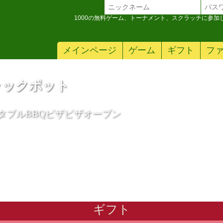
1000の無料ゲーム、トーナメント、スクラッチに参
メインページ
ゲーム
ギフト
フ
ャックポット
タブルBBQピザピザオーブン
ギフト