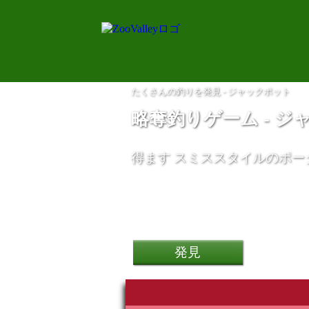
たくさんの釣りを発見 - ジャックポット
略奪釣りゲーム - ジ
得ます
スミススタイルのポー
モトローラ Moto E13
発見