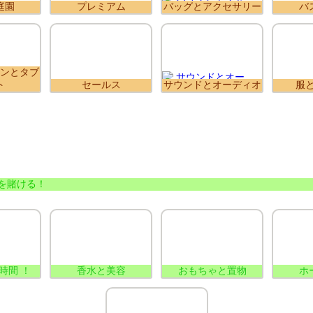
庭園
プレミアム
バッグとアクセサリー
バ
ンとタブ
ト
セールス
サウンドとオーディオ
服
を賭ける！
時間 ！
香水と美容
おもちゃと置物
ホ