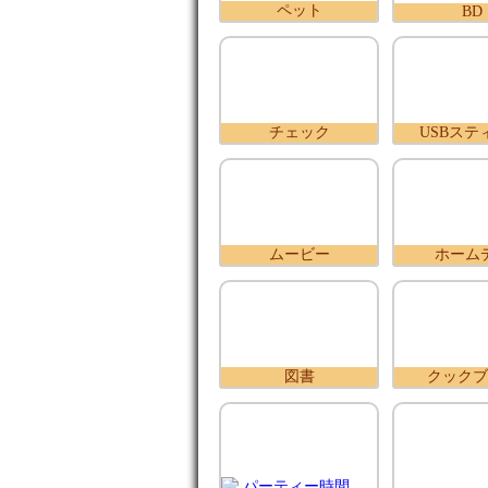
ペット
BD
チェック
USBステ
ムービー
ホーム
図書
クックブ