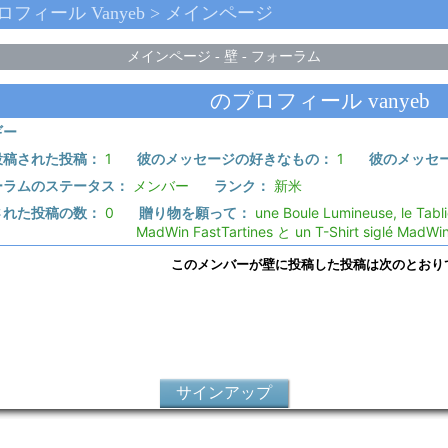
プロフィール Vanyeb > メインページ
メインページ
-
壁
-
フォーラム
のプロフィール vanyeb
ギー
投稿された投稿：
1
彼のメッセージの好きなもの：
1
彼のメッセ
ーラムのステータス：
メンバー
ランク：
新米
された投稿の数：
0
贈り物を願って：
une Boule Lumineuse, le Tabli
MadWin FastTartines と un T-Shirt siglé MadWi
このメンバーが壁に投稿した投稿は次のとおり
サインアップ