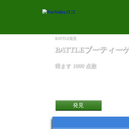
BATTLE発見
BATTLEブーティー
得ます 1000 点数
発見