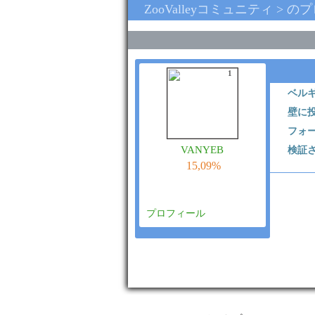
ZooValleyコミュニティ > の
1
ベル
壁に
フォ
vanyeb
検証
15,09%
プロフィール