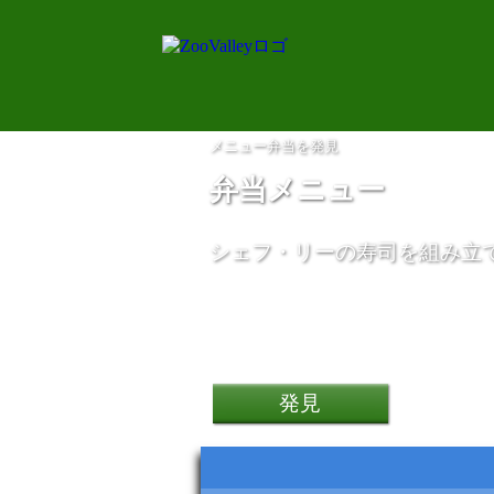
メニュー弁当を発見
弁当メニュー
スマートフォンポコ F4 G
シェフ・リーの寿司を組み立
Alesis Drum Essentia
発見