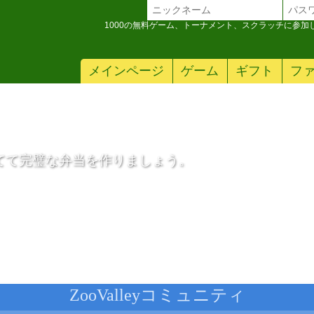
1000の無料ゲーム、トーナメント、スクラッチに参
メインページ
ゲーム
ギフト
フ
t 5G
てて完璧な弁当を作りましょう。
ls のパック
ZooValleyコミュニティ