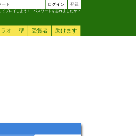
ログイン
登録
加してプレイしよう！
パスワードを忘れましたか？
ァラオ
壁
受賞者
助けます