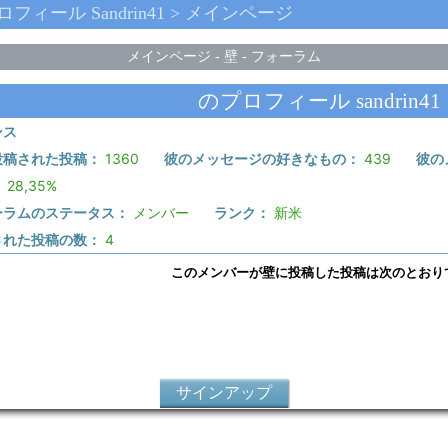
プロフィール Sandrin41 > メインページ
メインページ
-
壁
-
フォーラム
のプロフィール sandrin41
ンス
投稿された投稿：
1360
彼のメッセージの好きなもの：
439
彼の
：
28,35%
ーラムのステータス：
メンバー
ランク：
新米
された投稿の数：
4
このメンバーが壁に投稿した投稿は次のとおり
サインアップ