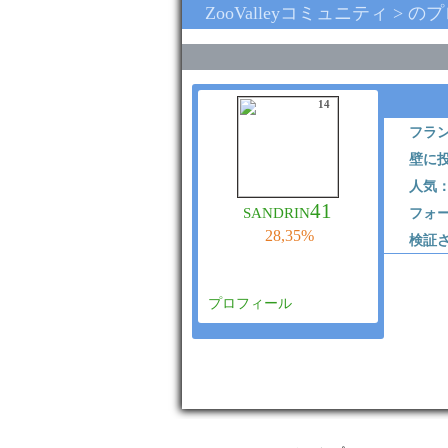
ZooValleyコミュニティ > の
14
フラ
壁に
人気
sandrin41
フォ
28,35%
検証
プロフィール