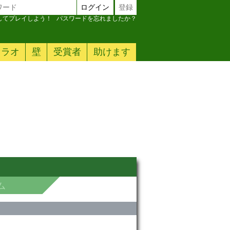
ログイン
登録
加してプレイしよう！
パスワードを忘れましたか？
ァラオ
壁
受賞者
助けます
ム