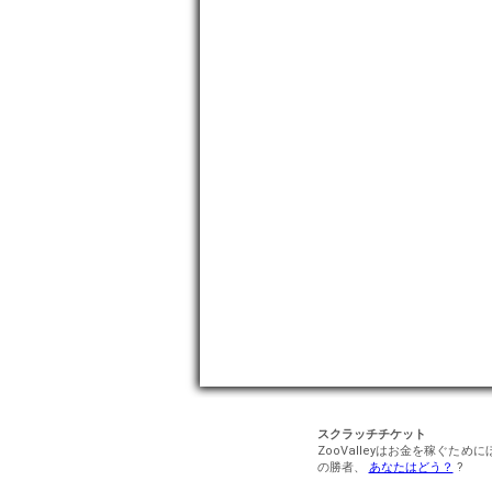
スクラッチチケット
ZooValleyはお金を稼ぐ
の勝者、
あなたはどう？
?