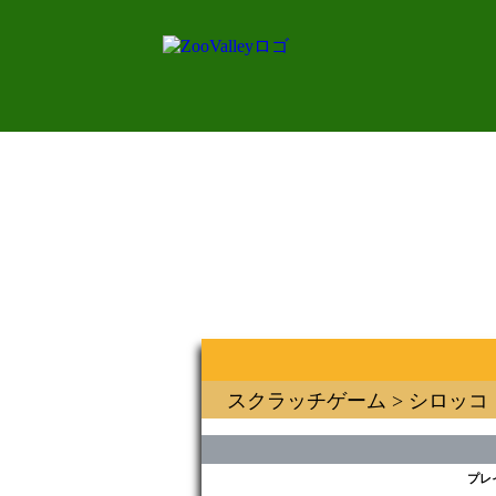
スクラッチゲーム
> シロッコ
プレ