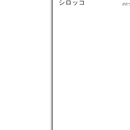
シロッコ
の1つ