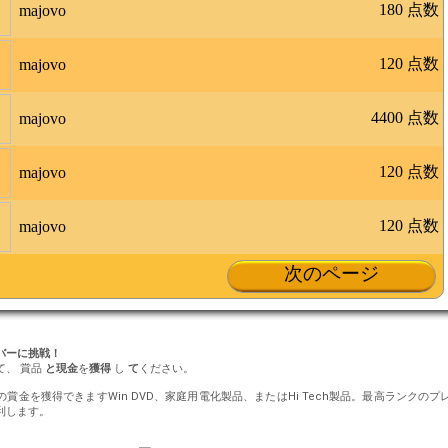
180 点数
majovo
120 点数
majovo
4400 点数
majovo
120 点数
majovo
120 点数
majovo
次のページ
ンバーに挑戦！
て、 賞品
と現金
を
獲得
し
て
ください。
円の賞金を獲得できますWin DVD、家庭用電化製品、またはHi Tech製品。最高ランク
利します。