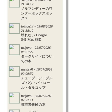
21:38:12
ノルマンディーのワ
ンダーボックスボッ
クス
toinou17 -
03/08/2026
21:38:12
壊れない Doogee
S41 Max SSD
majovo -
22/07/2026
08:21:27
ダークサイドについ
ての本
mystyk0 -
10/07/2026
00:09:52
チューブ・デ・ブル
ズ パウ・パトロー
ル・ダルコップ
majovo -
08/07/2026
07:52:11
都市遊牧民の本