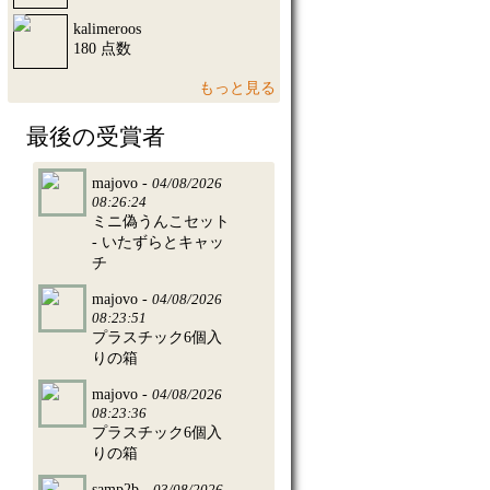
kalimeroos
180 点数
もっと見る
最後の受賞者
majovo -
04/08/2026
08:26:24
ミニ偽うんこセット
- いたずらとキャッ
チ
majovo -
04/08/2026
08:23:51
プラスチック6個入
りの箱
majovo -
04/08/2026
08:23:36
プラスチック6個入
りの箱
samp2b -
03/08/2026