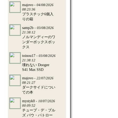
majovo -
04/08/2026
08:23:36
プラスチック6個入
りの箱
samp2b -
03/08/2026
21:38:12
ノルマンディーのワ
ンダーボックスボッ
クス
toinou17 -
03/08/2026
21:38:12
壊れない Doogee
S41 Max SSD
majovo -
22/07/2026
08:21:27
ダークサイドについ
ての本
mystyk0 -
10/07/2026
00:09:52
チューブ・デ・ブル
ズ パウ・パトロー