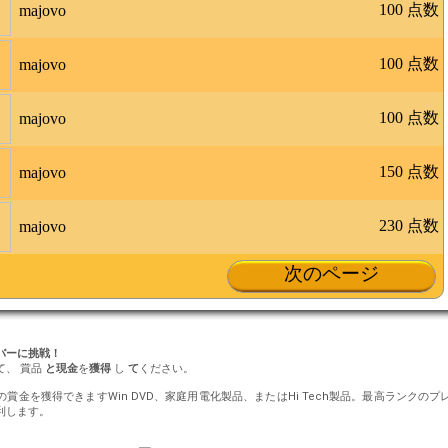
100 点数
majovo
100 点数
majovo
100 点数
majovo
150 点数
majovo
230 点数
majovo
次のページ
ンバーに挑戦！
て、 賞品
と現金
を
獲得
し
て
ください。
円の賞金を獲得できますWin DVD、家庭用電化製品、またはHi Tech製品。最高ランク
利します。