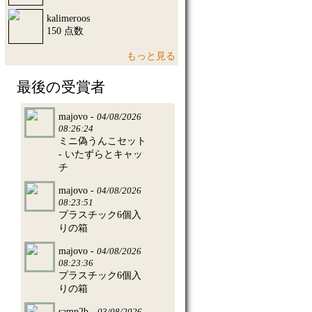
kalimeroos
150 点数
もっと見る
最後の受賞者
majovo -
04/08/2026
08:26:24
ミニ偽うんこセット
- いたずらとキャッ
チ
majovo -
04/08/2026
08:23:51
プラスチック6個入
りの箱
majovo -
04/08/2026
08:23:36
プラスチック6個入
りの箱
samp2b -
03/08/2026