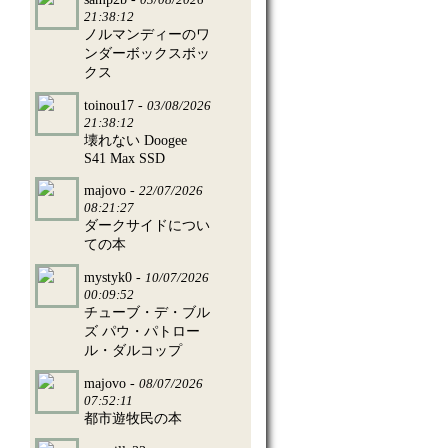
21:38:12
ノルマンディーのワ
ンダーボックスボッ
クス
toinou17 -
03/08/2026
21:38:12
壊れない Doogee
S41 Max SSD
majovo -
22/07/2026
08:21:27
ダークサイドについ
ての本
mystyk0 -
10/07/2026
00:09:52
チューブ・デ・ブル
ズ パウ・パトロー
ル・ダルコップ
majovo -
08/07/2026
07:52:11
都市遊牧民の本