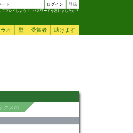
ログイン
登録
加してプレイしよう！
パスワードを忘れましたか？
ァラオ
壁
受賞者
助けます
スのセット