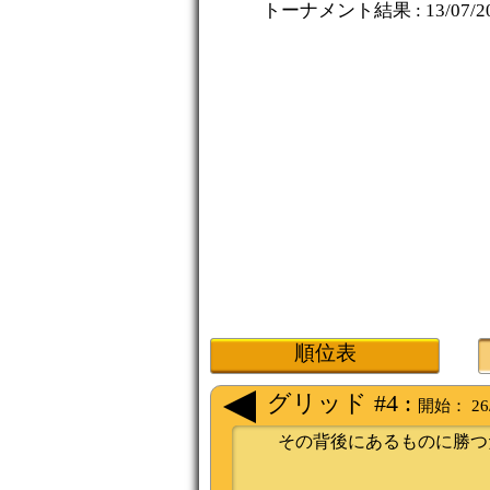
トーナメント結果 :
13/07/2
順位表
グリッド #4 :
開始：
26
その背後にあるものに勝つ